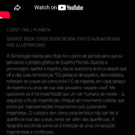
CLIENT: TAG / PLANETA
SERVICE: BOOK COVER, BOOK DESIGN, PHOTO ALBUM DESIGN
AND ILLUSTRATIONS
A Simbologia trazida pelo título foi o ponto de partida para que eu
pensasse o projeto gráfico de Espelho Partido. Quando a
personagem quebra o espelho, ela se questiona acerca daquilo que
vê e das suas lembranças "Os pedaços de espelho, desnivelados,
refletiam as coisas tal como eram? E de repente, em cada pedaço
de espelho viu anos de sua vida passados naquela casa". Me
questionei se é na imperfeição que um ser humano se revela – e,
seguindo o fio da imperfeição, cheguei ao movimento cubista, que
preza por representações impactantes pois justamente
imperfeitas. O cubismo tem como característica não ser fiel à
aparência real das coisas, tenta ver além das aparências. A
tipografia
escolhida soma-se à intenção de uma composição
fragmentada e conflituosa.